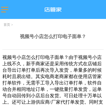
主流平台
淘宝
抖店分销代
店管家厂商
首页
>
发
代发
微盟
卖
天猫
苏宁易购
唯品会
值点
视频号小店怎么打印电子面单？
拼多多
云集
小红书
微信小商
抖店-即时零
店
售
团好货
快团团
店
淘工厂
视频号小店怎么打印电子面单？由于视频号小店
上线不久，新手商家还是采用传统方式在店铺后
台
淘宝买菜
台导出订单打单后再次导入发货，单量多的时候
耗时且易出错。其实电商老商家都在使用店管家
打单软件，无需手工导入导出订单打单，软件自
动合并相同地址订单，一键批量打单发货，运单
号自动回传到小店后台发货。可日处理十万单以
上。还可让上游供应商/厂家代打单发货。同时支