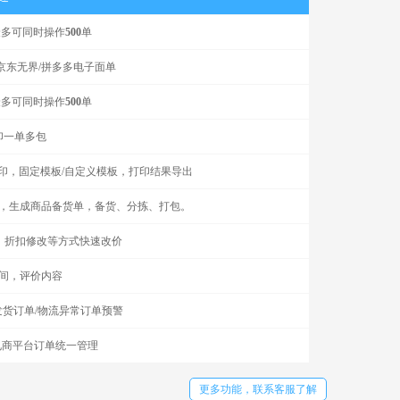
最多可同时操作
500
单
/京东无界/拼多多电子面单
最多可同时操作
500
单
印一单多包
印，固定模板/自定义模板，打印结果导出
，生成商品备货单，备货、分拣、打包。
改，折扣修改等方式快速改价
间，评价内容
货订单/物流异常订单预警
电商平台订单统一管理
更多功能，联系客服了解