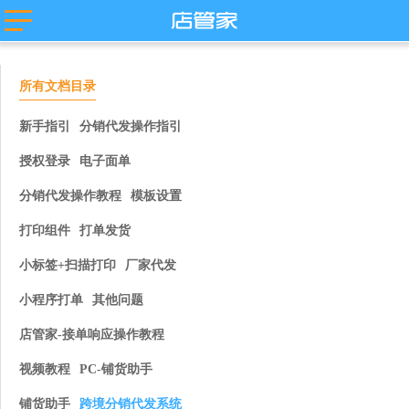
主流平台
淘宝
抖店分销代
店管家厂商
所有文档目录
发
代发
微盟
卖
天猫
苏宁易购
唯品会
值点
新手指引
分销代发操作指引
拼多多
云集
小红书
微信小商
授权登录
电子面单
抖店-即时零
店
售
团好货
快团团
分销代发操作教程
模板设置
店
淘工厂
打印组件
打单发货
台
淘宝买菜
小标签+扫描打印
厂家代发
小程序打单
其他问题
店管家-接单响应操作教程
视频教程
PC-铺货助手
铺货助手
跨境分销代发系统