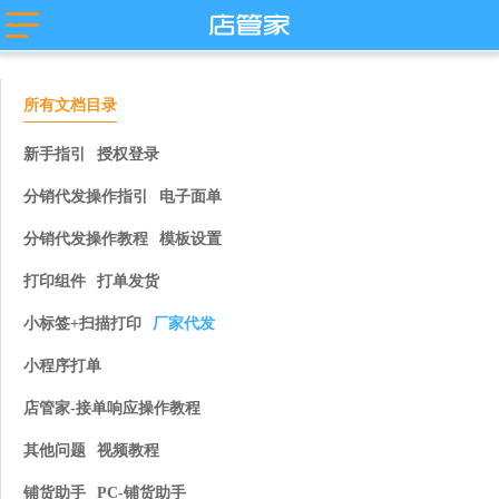
主流平台
淘宝
抖店分销代
店管家厂商
所有文档目录
发
代发
微盟
卖
天猫
苏宁易购
唯品会
值点
新手指引
授权登录
拼多多
贝贝
小红书
微信小商
分销代发操作指引
电子面单
抖店-即时零
店
售
团好货
快团团
分销代发操作教程
模板设置
店
淘工厂
打印组件
打单发货
台
淘宝买菜
小标签+扫描打印
厂家代发
小程序打单
店管家-接单响应操作教程
其他问题
视频教程
铺货助手
PC-铺货助手