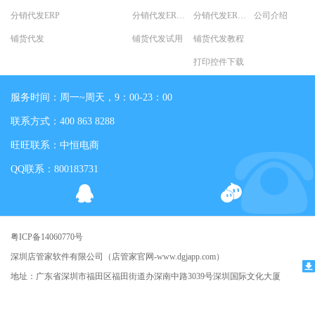
分销代发ERP
分销代发ERP试用
分销代发ERP教程
公司介绍
铺货代发
铺货代发试用
铺货代发教程
打印控件下载
服务时间：周一~周天，9：00-23：00
联系方式：400 863 8288
旺旺联系：中恒电商
QQ联系：800183731
粤ICP备14060770号
深圳店管家软件有限公司（店管家官网-www.dgjapp.com）
地址：广东省深圳市福田区福田街道办深南中路3039号深圳国际文化大厦