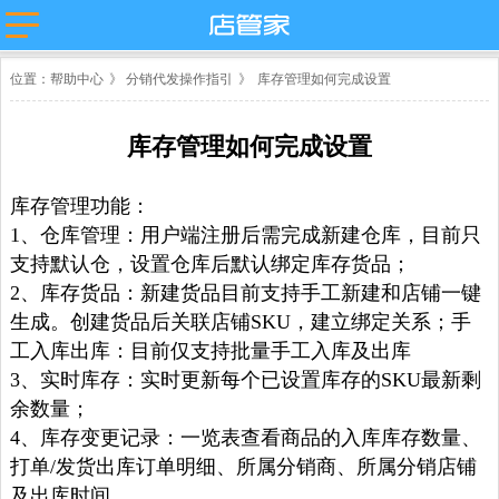
主流平台
位置：
帮助中心
》
分销代发操作指引
》
库存管理如何完成设置
淘宝
抖店分销代
店管家厂商
发
代发
微盟
卖
天猫
库存管理如何完成设置
苏宁易购
唯品会
值点
拼多多
贝贝
小红书
微信小商
库存管理功能：
抖店-即时零
店
售
团好货
快团团
1、仓库管理：用户端注册后需完成新建仓库，目前只
支持默认仓，设置仓库后默认绑定库存货品；
店
淘工厂
2、库存货品：新建货品目前支持手工新建和店铺一键
台
淘宝买菜
生成。创建货品后关联店铺SKU，建立绑定关系；手
工入库出库：目前仅支持批量手工入库及出库
3、实时库存：实时更新每个已设置库存的SKU最新剩
余数量；
4、库存变更记录：一览表查看商品的入库库存数量、
打单/发货出库订单明细、所属分销商、所属分销店铺
及出库时间。