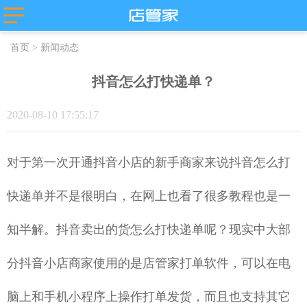
主流平台
首页
>
新闻动态
抖店分销代
店管家厂商
淘宝
发
代发
微盟
抖音怎么打快递单？
卖
天猫
苏宁易购
唯品会
值点
拼多多
2020-08-10 17:55:17
贝贝
小红书
微信小商
抖店-即时零
店
售
团好货
快团团
对于第一次开通抖音小店的新手商家来说抖音怎么打
店
淘工厂
台
淘宝买菜
快递单并不是很明白，在网上也看了很多教程也是一
知半解。抖音卖出的货怎么打快递单呢？现实中大部
分抖音小店商家使用的是店管家打单软件，可以在电
脑上和手机小程序上操作打单发货，而且也支持其它