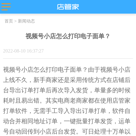
主流平台
首页
>
新闻动态
抖店分销代
店管家厂商
淘宝
发
代发
微盟
视频号小店怎么打印电子面单？
卖
天猫
苏宁易购
唯品会
值点
拼多多
2022-08-10 16:37:27
贝贝
小红书
微信小商
抖店-即时零
店
售
团好货
快团团
视频号小店怎么打印电子面单？由于视频号小店
店
淘工厂
上线不久，新手商家还是采用传统方式在店铺后
台
淘宝买菜
台导出订单打单后再次导入发货，单量多的时候
耗时且易出错。其实电商老商家都在使用店管家
打单软件，无需手工导入导出订单打单，软件自
动合并相同地址订单，一键批量打单发货，运单
号自动回传到小店后台发货。可日处理十万单以