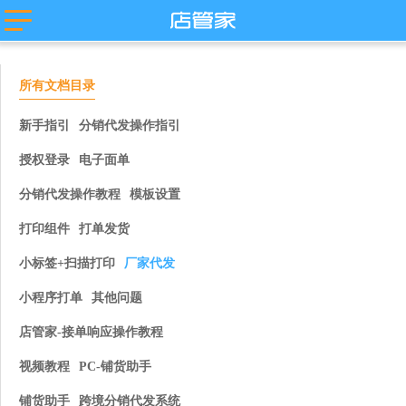
主流平台
淘宝
抖店分销代
店管家厂商
所有文档目录
发
代发
微盟
卖
天猫
苏宁易购
唯品会
值点
新手指引
分销代发操作指引
拼多多
云集
小红书
微信小商
授权登录
电子面单
抖店-即时零
店
售
团好货
快团团
分销代发操作教程
模板设置
店
淘工厂
打印组件
打单发货
台
淘宝买菜
小标签+扫描打印
厂家代发
小程序打单
其他问题
店管家-接单响应操作教程
视频教程
PC-铺货助手
铺货助手
跨境分销代发系统