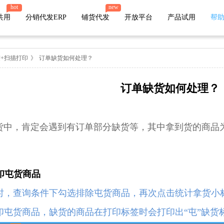
hot
new
共用
分销代发ERP
铺货代发
开放平台
产品试用
帮
+扫描打印
》
订单缺货如何处理？
店管家厂商
订单缺货如何处理？
代发
微盟
有赞
小店
微店
苏宁易购
唯品会
值点
火山小视频
萌推
云集
贝贝
，肯定会遇到有订单部分缺货等，其中拿到货的商品为
爱库存
网易考拉
鲸灵
魔筷星选
快团团
打印屯货商品
时，查询条件下勾选排除屯货商品，再次点击统计拿货小
印屯货商品，缺货的商品在打印标签时会打印出“屯”缺货