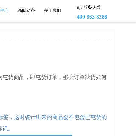
服务热线
助中心
新闻动态
关于我们
400 863 8288
蘑菇街
头条小店
小红书
屯货商品，即屯货订单，那么订单缺货如何
度小店
标签，这时统计出来的商品会不包含已屯货的
标记。