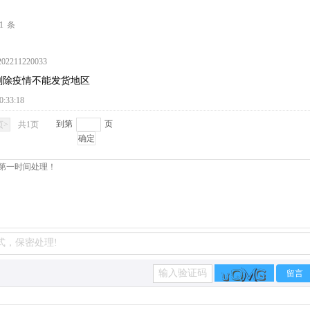
1
条
2211220033
剔除疫情不能发货地区
0:33:18
到第
页
页>
共1页
确定
留言