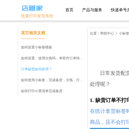
首页
产品与服务
快递单号
批量打印发货系统
主流平台
优选平台
其它相关文档
位置：
帮助中心
》
小标签
1688
淘宝
抖店分销代
如何设置小标签模板
发
淘宝特卖
天猫
如何设置、使用分拣码，单双件订单快速分拣打包？
美丽说
京东
拼多多
订单缺货如何处理？
鲁班系统
日常发货配货中
抖店-即时零
如何使用小标签，完成备货，分拣，打包，扫描打印发货流程？
抖音小店
售
微信小商店
处理呢？
快手小店
淘工厂
团好货
如何打印小票清单完成备货
1. 缺货订单不
开放平台
淘宝买菜
自助版
在统计拿货标签
商品，且不会打