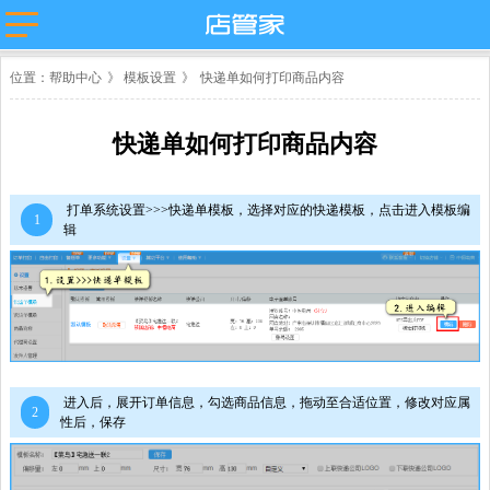
主流平台
位置：
帮助中心
》
模板设置
》
快递单如何打印商品内容
淘宝
抖店分销代
店管家厂商
发
代发
微盟
卖
天猫
快递单如何打印商品内容
苏宁易购
唯品会
值点
拼多多
云集
小红书
微信小商
抖店-即时零
打单系统设置>>>快递单模板，选择对应的快递模板，点击进入模板编
1
店
售
团好货
快团团
辑
店
淘工厂
台
淘宝买菜
进入后，展开订单信息，勾选商品信息，拖动至合适位置，修改对应属
2
性后，保存