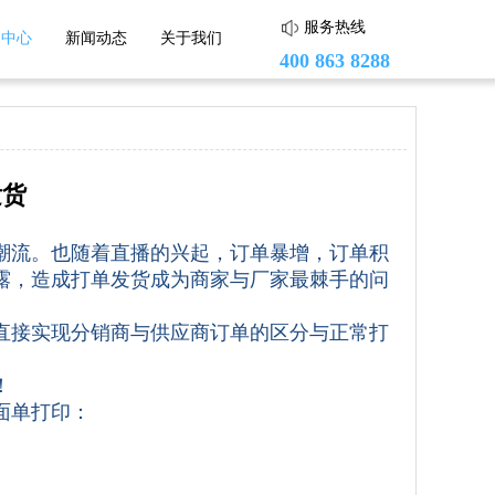
服务热线
助中心
新闻动态
关于我们
400 863 8288
发货
蘑菇街
头条小店
潮流。也随着直播的兴起，订单暴增，订单积
小红书
露，造成打单发货成为商家与厂家最棘手的问
度小店
直接实现分销商与供应商订单的区分与正常打
！
面单打印：