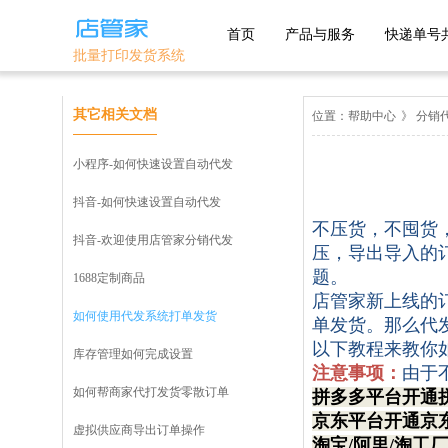
首页
产品与服务
快递单号
批量打印发货系统
主流平台
优选平台
其它相关文档
位置：
帮助中心
》
分销
1688
淘宝
抖店分销代
小程序-如何快速设置自动代发
发
淘宝特卖
天猫
抖音-如何快速设置自动代发
美丽说
不压货，不囤货
京东
拼多多
抖音-欢迎使用店管家分销代发
鲁班系统
压，导出导入的
抖店-即时零
题。
1688定制商品
抖音小店
售
微信小商店
店管家新上线的
快手小店
淘工厂
团好货
如何使用代发系统打单发货
单发货。那么代
开放平台
淘宝买菜
以下教程来教你
库存管理如何完成设置
注意事项：
由于
自助版
如何帮商家代打发货零散订单
拼多多平台开通
京东平台开通京
虚拟供应商导出订单操作
淘宝/阿里/淘工