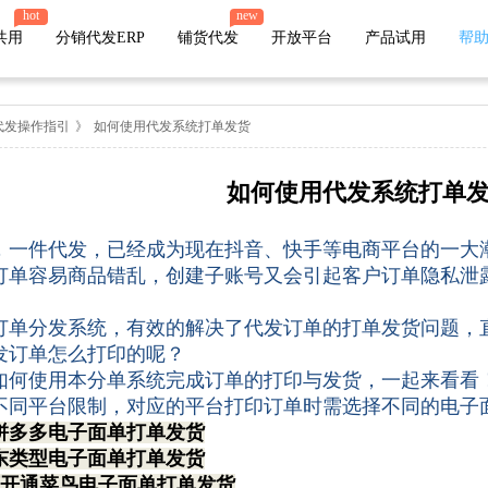
hot
new
共用
分销代发ERP
铺货代发
开放平台
产品试用
帮
代发操作指引
》
如何使用代发系统打单发货
店管家厂商
如何使用代发系统打单
代发
微盟
有赞
小店
微店
苏宁易购
唯品会
值点
，一件代发，已经成为现在抖音、快手等电商平台的一大
火山小视频
萌推
云集
贝贝
订单容易商品错乱，创建子账号又会引起客户订单隐私泄
爱库存
网易考拉
鲸灵
魔筷星选
订单分发系统，有效的解决了代发订单的打单发货问题，
快团团
发订单怎么打印的呢？
如何使用本分单系统完成订单的打印与发货，一起来看看
不同平台限制，对应的平台打印订单时需选择不同的电子
拼多多电子面单打单发货
东类型电子面单打单发货
厂开通菜鸟电子面单打单发货