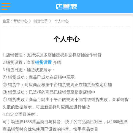
主流平台
位置：
帮助中心
》
铺货助手
》
个人中心
淘宝
抖店分销代
店管家厂商
发
代发
微盟
卖
天猫
个人中心
苏宁易购
唯品会
值点
拼多多
云集
小红书
微信小商
1.店铺管理：支持添加多店铺授权并选择店铺操作铺货
抖店-即时零
店
售
团好货
快团团
2.铺货设置：查看
铺货设置
介绍
3.铺货日志：铺货状态展示：
店
淘工厂
① 铺货成功：商品已成功在店铺中展示
台
淘宝买菜
② 铺货中：对应商品根据平台铺货规则正在铺货至指定店铺
③ 铺货成功：已选择的商品已经铺货至指定店铺中
④ 铺货失败：商品可能由于平台的规则不同导致铺货失败，查看铺货
失败的数据展示，可重新选择对应商品进行铺货
4.自定义类目映射：
可手动选择1688商品类目与抖音、快手的商品类目对应，从1688选择
商品铺货时会优先使用已设置的抖音、快手商品类目