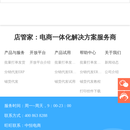
店管家
：电商一体化解决方案服务商
产品与服务
开放平台
产品试用
帮助中心
关于我们
批量打单发货
开放平台介绍
批量打单发货试用
批量打单发货教程
新闻动态
分销代发ERP
分销代发ERP试用
分销代发ERP教程
公司介绍
铺货代发
铺货代发试用
铺货代发教程
打印控件下载
服务时间：周一~周天，9：00-23：00
联系方式：400 863 8288
旺旺联系：中恒电商