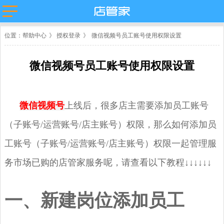
主流平台
位置：
帮助中心
》
授权登录
》
微信视频号员工账号使用权限设置
淘宝
抖店分销代
店管家厂商
发
代发
微盟
卖
天猫
微信视频号员工账号使用权限设置
苏宁易购
唯品会
值点
拼多多
云集
小红书
微信小商
抖店-即时零
店
售
团好货
快团团
微信视频号
上线后，很多店主需要添加员工账号
店
淘工厂
（子账号/运营账号/店主账号）
权限，那么如何添加员
台
淘宝买菜
工账号（
子账号/运营账号/店主账号
）权限一起管理服
务市场已购的店管家服务呢，请查看以下教程
↓↓↓↓↓↓
一、新建岗位添加员工