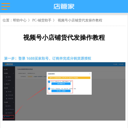
主流平台
位置：
帮助中心
》
PC-铺货助手
》
视频号小店铺货代发操作教程
淘宝
抖店分销代
店管家厂商
发
代发
微盟
卖
天猫
视频号小店铺货代发操作教程
苏宁易购
唯品会
值点
拼多多
贝贝
小红书
微信小商
抖店-即时零
店
售
团好货
快团团
店
淘工厂
台
淘宝买菜