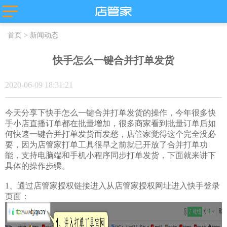
主流平台
首页
>
新闻动态
抖店分销代
店管家厂商
淘宝
发
代发
微盟
快手怎么一键合并打单发货
卖
天猫
苏宁易购
唯品会
值点
拼多多
2020-06-09 18:31:21
云集
小红书
微信小商
抖店-即时零
店
售
团好货
快团团
今天分享下快手怎么一键合并打单发货的操作，今年很多快
手小店直播订单都在批量增加，很多商家看到批量订单后如
店
淘工厂
何快速一键合并打单发货而发愁，店管家觉得这个完全没必
台
淘宝买菜
要，因为店管家打单工具很早之前就已开放了合并打单功
能，支持电脑端和手机小程序同步打单发货，下面就来讲下
具体的操作步骤。
1、通过店管家授权链接进入从店管家授权网址进入快手登录
页面：