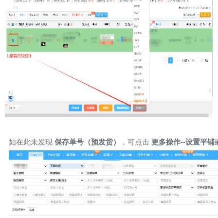
--
如在此未发现
保存单号（预发货）
，可点击
更多操作
设置平铺