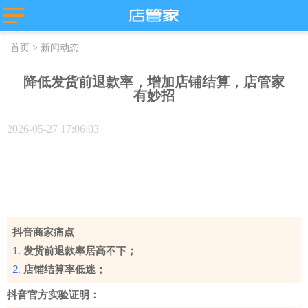
主流平台
首页
>
新闻动态
抖店分销代
店管家厂商
淘宝
发
代发
微盟
降低发货前退款率，增加店铺结算，店管家
卖
天猫
有妙招
苏宁易购
唯品会
值点
拼多多
贝贝
小红书
微信小商
2026-05-27 17:06:03
抖店-即时零
店
售
团好货
快团团
店
淘工厂
台
淘宝买菜
抖音商家痛点
1.
发货前退款率居高不下；
2.
店铺结算率低迷；
抖音官方实验证明：