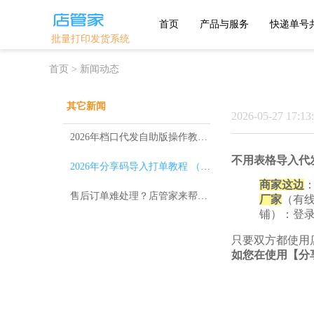
首页
产品与服务
快递单号
批量打印发货系统
首页
>
新闻动态
主流平台
优选平台
其它新闻
2026-05-27 17:13
抖店分销代
1688
淘宝
发
2026年档口代发自助版操作教程（档口代发专用）
淘宝特卖
天猫
美丽说
不用表格导入代
2026年分享码导入打单教程 （含档口打单场景），新手商家必备
京东
拼多多
鲁班系统
商家这边
抖店-即时零
售后订单难处理？店管家来帮您！
厂家
（有
抖音小店
售
微信小商店
铺）：登
快手小店
淘工厂
团好货
只要双方都使用
开放平台
淘宝买菜
如您在使用【分
自助版