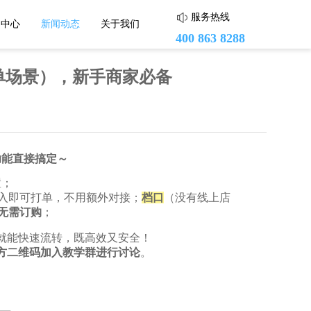
服务热线
助中心
新闻动态
关于我们
400 863 8288
打单场景），新手商家必备
蘑菇街
头条小店
功能直接搞定～
小红书
置；
导入即可打单，不用额外对接；
档口
（没有线上店
度小店
无需订购
；
就能快速流转，既高效又安全！
方二维码加入教学群进行讨论
。