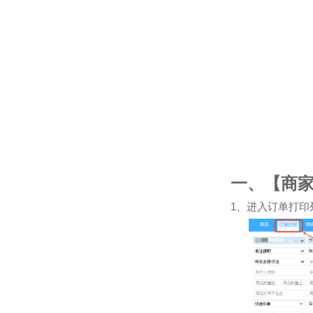
一、【商
1
、进入订单打印