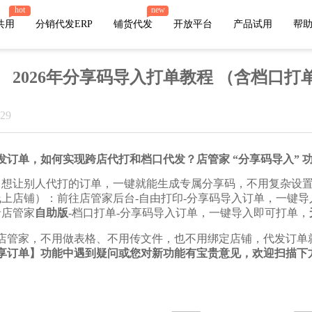
hot
new
共用
分销代发ERP
铺货代发
开放平台
产品试用
帮
2026年分享码导入打单教程 （含档口
:29
店管家厂商
代发
微盟
有赞
小店
微店
苏宁易购
唯品会
值点
发订单，如何实现跨店代打和档口代发？店管家 “分享码导入” 
火山小视频
萌推
云集
贝贝
：想让别人代打的订单，一键就能生成专属分享码，不用复杂设
线上店铺）：前往店管家后台-自由打印-分享码导入订单，一键
爱库存
网易考拉
鲸灵
魔筷星选
录店管家
自助版
-档口打单-分享码导入订单，一键导入即可打单，
快团团
店管家，不用做表格、不用传文件，也不用绑定店铺，代发订单
享订单】功能中遇到疑问或您对新功能有宝贵意见，欢迎扫描下