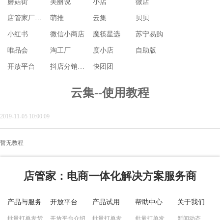
蘑菇街
美丽说
小店
微店
店管家厂商代发
萌推
云集
贝贝
小红书
微信小商店
魔筷星选
苏宁易购
唯品会
淘工厂
度小店
自助版
开放平台
抖店分销代发
快团团
云集--使用教程
2019-11-05 10:00:09
暂无教程
店管家
：电商一体化解决方案服务商
产品与服务
开放平台
产品试用
帮助中心
关于我们
批量打单发货
开放平台介绍
批量打单发货试用
批量打单发货教程
新闻动态