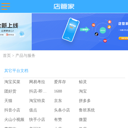
主流平台
淘宝
抖店分销代
店管家厂商
发
代发
微盟
卖
天猫
苏宁易购
唯品会
值点
拼多多
云集
小红书
微信小商
抖店-即时零
首页
>
产品与服务
店
售
团好货
快团团
店
淘工厂
其它平台文档
台
淘宝买菜
淘宝买菜
网易考拉
爱库存
鲸灵
团好货
抖店-即时零售
1688
淘宝
天猫
淘宝特卖
京东
拼多多
抖音小店
值点
头条小店
鲁班系统
火山小视频
快手小店
有赞
微盟