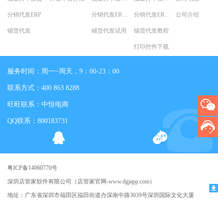
分销代发ERP
分销代发ERP试用
分销代发ERP教程
公司介绍
铺货代发
铺货代发试用
铺货代发教程
打印控件下载
服务时间：周一~周天，9：00-23：00
联系方式：400 863 8288
旺旺联系：中恒电商
QQ联系：800183731
粤ICP备14060770号
深圳店管家软件有限公司（店管家官网-www.dgjapp.com）
地址：广东省深圳市福田区福田街道办深南中路3039号深圳国际文化大厦