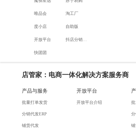
魔筷星选
苏宁易购
唯品会
淘工厂
度小店
自助版
开放平台
抖店分销代发
快团团
店管家
：电商一体化解决方案服务商
产品与服务
开放平台
批量打单发货
开放平台介绍
批
分销代发ERP
分
铺货代发
铺