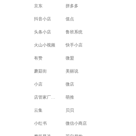
京东
拼多多
抖音小店
值点
头条小店
鲁班系统
火山小视频
快手小店
有赞
微盟
蘑菇街
美丽说
小店
微店
店管家厂商代发
萌推
云集
贝贝
小红书
微信小商店