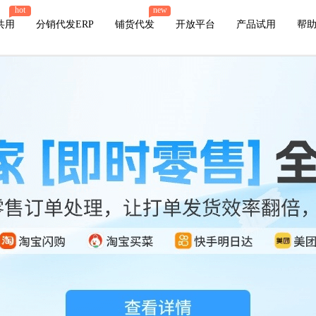
hot
new
共用
分销代发ERP
铺货代发
开放平台
产品试用
帮
店管家厂商
代发
微盟
小店
有赞
微店
苏宁易购
唯品会
值点
火山小视频
萌推
贝贝
云集
爱库存
网易考拉
魔筷星选
鲸灵
快团团