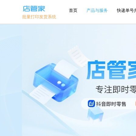
首页
产品与服务
快递单号
批量打印发货系统
主流平台
优选平台
1688
淘宝
抖店分销代
发
淘宝特卖
天猫
美丽说
京东
拼多多
鲁班系统
抖店-即时零
抖音小店
售
微信小商店
快手小店
淘工厂
团好货
开放平台
淘宝买菜
自助版