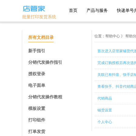
首页
产品与服务
快递单号
批量打印发货系统
主流平台
优选平台
位置：
帮助中心
》
帮助分
所有文档目录
1688
淘宝
抖店分销代
新手指引
首次进入店管家铺货代
发
淘宝特卖
天猫
分销代发操作指引
完成订购授权后再次选
美丽说
京东
拼多多
授权登录
关联已有抖音、快手店
鲁班系统
抖店-即时零
抖音小店
售
微信小商店
电子面单
查看快手、抖音代销商
快手小店
淘工厂
团好货
分销代发操作教程
代销商品
开放平台
淘宝买菜
模板设置
铺货设置
自助版
打印组件
个人中心
打单发货