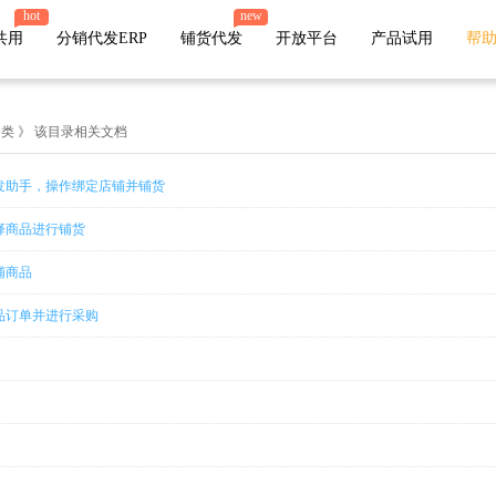
hot
new
共用
分销代发ERP
铺货代发
开放平台
产品试用
帮
类 》 该目录相关文档
店管家厂商
发助手，操作绑定店铺并铺货
代发
微盟
小店
有赞
择商品进行铺货
微店
苏宁易购
唯品会
值点
铺商品
火山小视频
萌推
贝贝
云集
爱库存
网易考拉
魔筷星选
鲸灵
品订单并进行采购
快团团