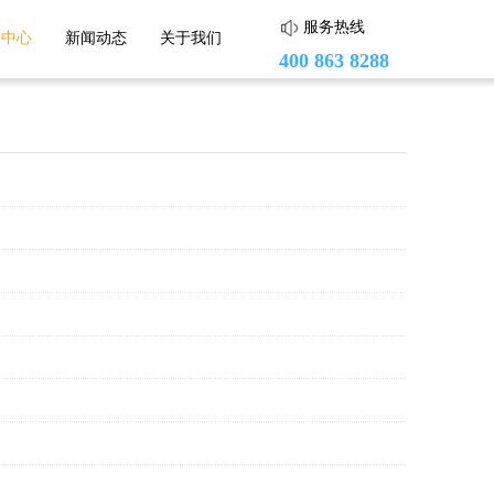
服务热线
助中心
新闻动态
关于我们
400 863 8288
蘑菇街
头条小店
小红书
度小店